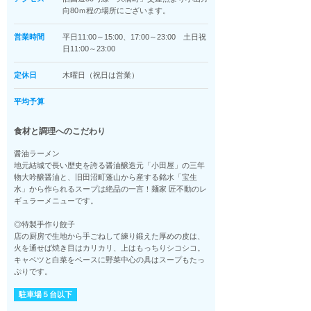
向80ｍ程の場所にございます。
営業時間
平日11:00～15:00、17:00～23:00 土日祝
日11:00～23:00
定休日
木曜日（祝日は営業）
平均予算
食材と調理へのこだわり
醤油ラーメン
地元結城で長い歴史を誇る醤油醸造元「小田屋」の三年
物大吟醸醤油と、旧田沼町蓬山から産する銘水「宝生
水」から作られるスープは絶品の一言！麺家 匠不動のレ
ギュラーメニューです。
◎特製手作り餃子
店の厨房で生地から手ごねして練り鍛えた厚めの皮は、
火を通せば焼き目はカリカリ、上はもっちりシコシコ。
キャベツと白菜をベースに野菜中心の具はスープもたっ
ぷりです。
駐車場５台以下