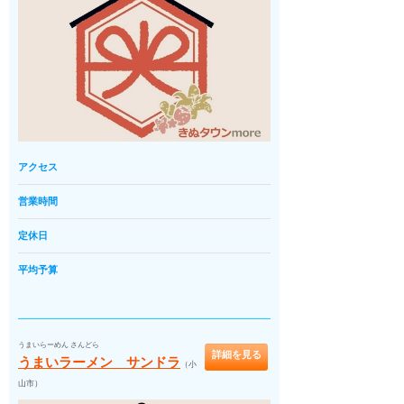
アクセス
営業時間
定休日
平均予算
うまいらーめん さんどら
詳細を見る
うまいラーメン サンドラ
（小
山市）