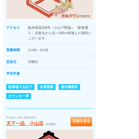
アクセス
栃木県道339号（小山下野線）「駅東通
り」交差点から北へ300ｍ程進んだ場所に
ございます。
営業時間
11:00～14:30
定休日
月曜日
平均予算
駐車場５台以下
全席禁煙
屋外喫煙所
カウンター席
てんかいっぴん おやまてん
詳細を見る
天下一品 小山店
（小山市）