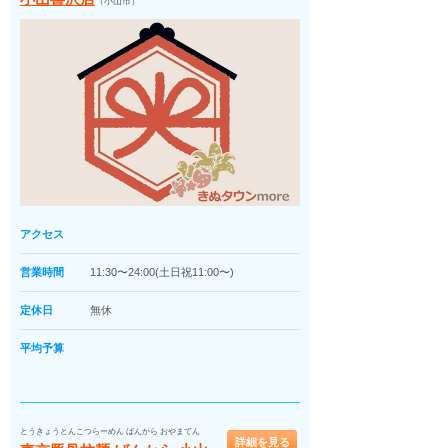
（小山市）
アクセス
営業時間
11:30〜24:00(土日祝11:00〜)
定休日
無休
平均予算
とうきょうとんこつらーめん ばんから おやまてん
詳細を見る