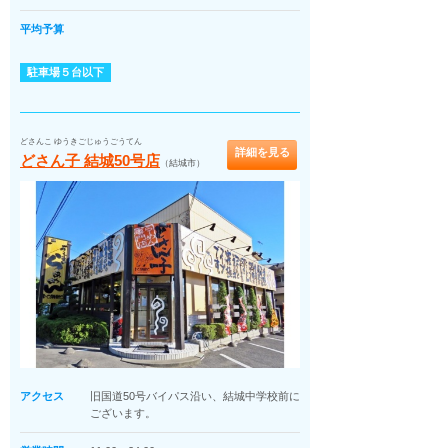
平均予算
駐車場５台以下
どさんこ ゆうきごじゅうごうてん
詳細を見る
どさん子 結城50号店
（結城市）
アクセス
旧国道50号バイパス沿い、結城中学校前に
ございます。