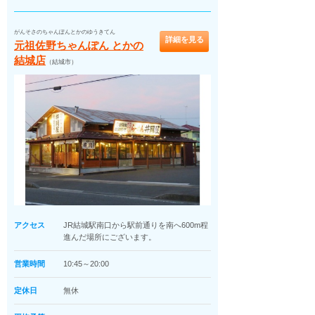
がんそさのちゃんぽんとかのゆうきてん
詳細を見る
元祖佐野ちゃんぽん とかの
結城店
（結城市）
アクセス
JR結城駅南口から駅前通りを南へ600m程
進んだ場所にございます。
営業時間
10:45～20:00
定休日
無休