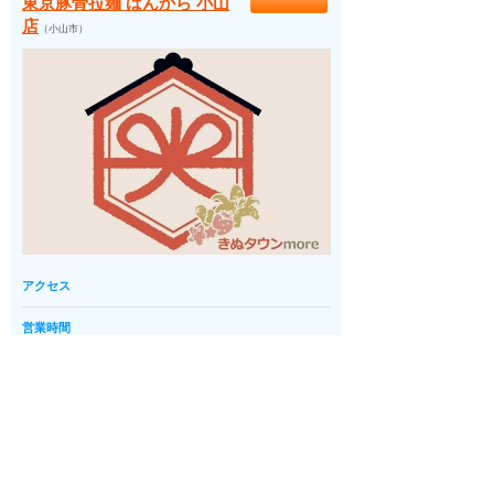
東京豚骨拉麺 ばんから 小山
店
（小山市）
アクセス
営業時間
定休日
平均予算