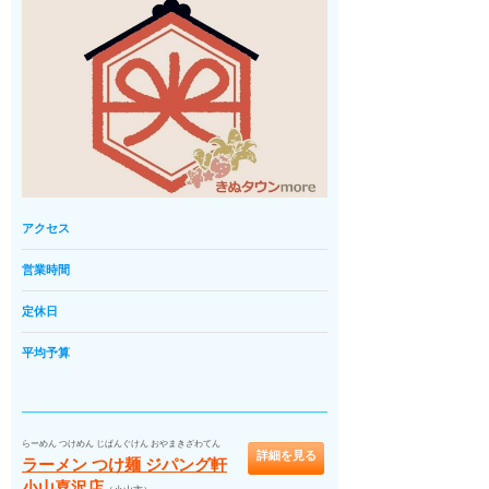
アクセス
営業時間
定休日
平均予算
らーめん つけめん じぱんぐけん おやまきざわてん
詳細を見る
ラーメン つけ麺 ジパング軒
小山喜沢店