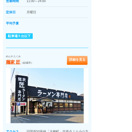
営業時間
11:00～24:00
定休日
月曜日
平均予算
駐車場５台以下
めんや たくみ
詳細を見る
麺家 匠
（結城市）
アクセス
旧国道50号線「大橋町」交差点より小山方