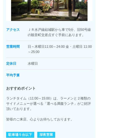
アクセス
ＪＲ水戸線結城駅から車で5分、旧50号線
の観音町交差点すぐ手前にあります。
営業時間
日～木曜日11:00～24:00 金・土曜日 11:00
～25:00
定休日
水曜日
平均予算
おすすめポイント
ランチタイム（11:00～15:00）は、ラーメンと２種類の
サイドメニューが選べる「選べる満腹ランチ」がご好評
頂いております。
皆様のご来店、心よりお待ちしております。
駐車場５台以下
深夜営業