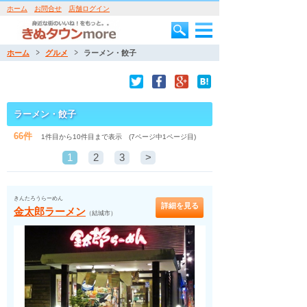
ホーム
お問合せ
店舗ログイン
ホーム
グルメ
ラーメン・餃子
ラーメン・餃子
66件
1件目から10件目まで表示 (7ページ中1ページ目)
1
2
3
>
きんたろうらーめん
詳細を見る
金太郎ラーメン
（結城市）