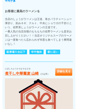
平均予算
お客様に最高のラーメンを
当店のしょうがラーメンは王道、巻きバラチャーシュー
薄切り、刻みネギ、ナルト、中央にショウガの千切りと
いう、佐野系しょうがラーメンの王道です。
一番人気の当店自慢のもちもちの佐野ラーメンも是非お
召し上がりください！！当店オリジナルスープのラーメ
ンは一度食べたら忘れられず何度も食べてしまう事間違
いなし！
駐車場５台以下
年中無休
駅に近い
にぼしちゅうかそば やまざき
詳細を見る
煮干し中華蕎麦 山崎
（小山市）