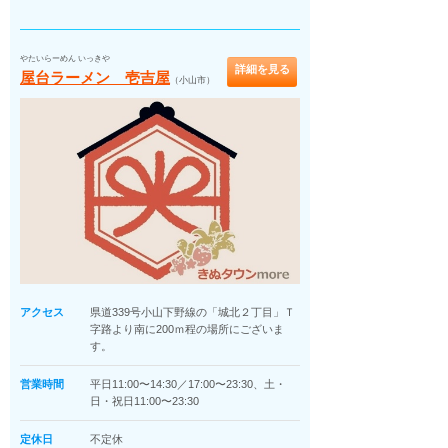
やたいらーめん いっきや
詳細を見る
屋台ラーメン 壱吉屋
（小山市）
アクセス
県道339号小山下野線の「城北２丁目」Ｔ
字路より南に200ｍ程の場所にございま
す。
営業時間
平日11:00〜14:30／17:00〜23:30、土・
日・祝日11:00〜23:30
定休日
不定休