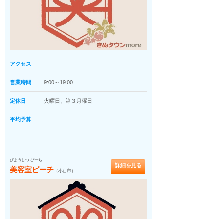
アクセス
営業時間
9:00～19:00
定休日
火曜日、第３月曜日
平均予算
びようしつ ぴーち
詳細を見る
美容室ピーチ
（小山市）