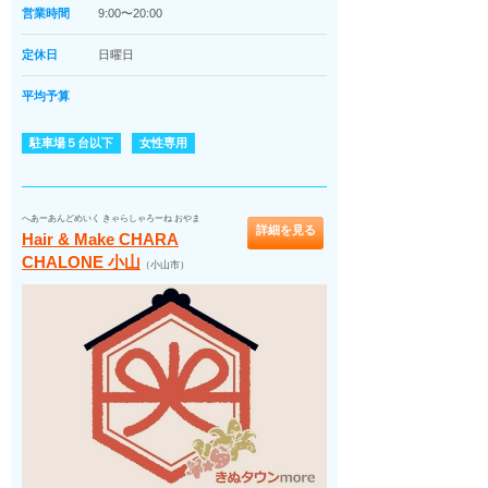
営業時間
9:00〜20:00
定休日
日曜日
平均予算
駐車場５台以下
女性専用
へあーあんどめいく きゃらしゃろーね おやま
詳細を見る
Hair & Make CHARA
CHALONE 小山
（小山市）