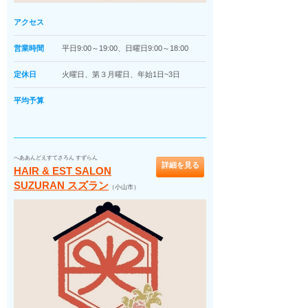
アクセス
営業時間
平日9:00～19:00、日曜日9:00～18:00
定休日
火曜日、第３月曜日、年始1日~3日
平均予算
へああんどえすてさろん すずらん
詳細を見る
HAIR & EST SALON
SUZURAN スズラン
（小山市）