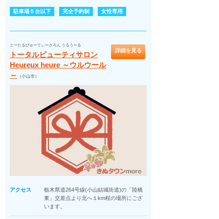
駐車場５台以下
完全予約制
女性専用
とーたるびゅーてぃーさろん うるうーる
詳細を見る
トータルビューティサロン
Heureux heure ～ウルウール
～
（小山市）
アクセス
栃木県道264号線(小山結城街道)の「陸橋
東」交差点より北へ１km程の場所にござ
います。