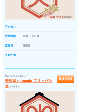
アクセス
営業時間
10:00〜20:00
定休日
日曜日
平均予算
びようしつ ぷりゆぱしお
詳細を見る
美容室 plupacio プリュパシ
オ
（小山市）