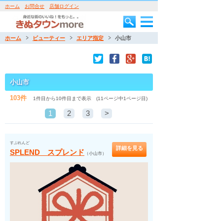
ホーム
お問合せ
店舗ログイン
ホーム
ビューティー
エリア指定
小山市
小山市
103件
1件目から10件目まで表示 (11ページ中1ページ目)
1
2
3
>
すぷれんど
詳細を見る
SPLEND スプレンド
（小山市）