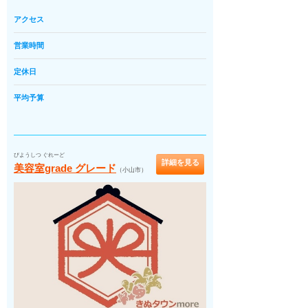
アクセス
営業時間
定休日
平均予算
びようしつ ぐれーど
詳細を見る
美容室grade グレード
（小山市）