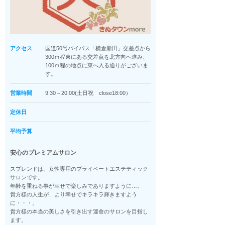
アクセス
国道50号バイパス「横倉新田」交差点から
300ｍ程東にある交差点を北方向へ進み、
100ｍ程の地点に東へ入る通りがございま
す。
営業時間
9:30～20:00(土日祝 close18:00）
定休日
平均予算
安心のプレミアムサロン
スプレンドは、女性専用のプライベートエステティック
サロンです。
年齢を重ねる事が幸せで楽しみでありますように…。
貴方様の人生が、より幸せでキラキラ輝きますよう
に・・・。
貴方様の本当の美しさを引き出す運命のサロンを目指し
ます。