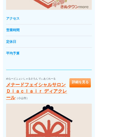
アクセス
営業時間
定休日
平均予算
めなーどふぇいしゃるさろん でぃあくれーる
詳細を見る
メナードフェイシャルサロン
Ｄｉａｃｌａｉｒ ディアクレ
ール
（小山市）