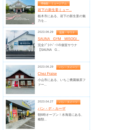
博物館・ミュージアム
岩下の新生姜ミュー...
栃木市にある、岩下の新生姜の魅
力を...
2023.06.29
温泉・サウナ
SAUNA GYM MISOGI...
完全ﾌﾟﾗｲﾍﾞｰﾄの個室サウナ
【SAUNA G...
2023.06.29
パン・スイーツ
Chez Fraise
小山市にある、いちご農園篠原フ
ァー...
2023.04.27
パン・スイーツ
パン・デ・カーザ
朝6時オープン！水海道にある、
種類...