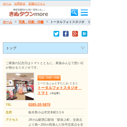
ホーム
お問合せ
店舗ログイン
ホーム
写真・印刷・印鑑
トータルフォトスタジオ トマト
トップ
ご家族の記念日はトマトとともに。家族みんなで想い出
が残せるスタジオです。
写真・印刷・印鑑
とーたるふぉとすたじお とまと
トータルフォトスタジオ
トマト
（小山市）
0285-20-5870
TEL
住所
栃木県小山市宮本町2-2-6
アクセス
JR小山駅西口駅前「駅前上町」交差点
より南へ250ｍ程進んだ信号交差点を右