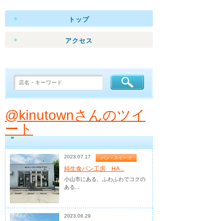
トップ
アクセス
@kinutownさんのツイ
ート
2023.07.17
パン・スイーツ
純生食パン工房 HA...
小山市にある、ふわふわでコクの
ある...
2023.06.29