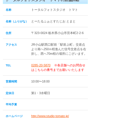
トータルフォトスタジオ トマト
名称
とーたるふぉとすたじお とまと
名称（ふりがな）
〒323-0024 栃木県小山市宮本町2-2-6
住所
JR小山駅西口駅前「駅前上町」交差点
アクセス
より南へ250ｍ程進んだ信号交差点を右
折し、西へ70m程の場所にございます。
0285-20-5870
※各店舗へのお問合せ
TEL
はこちらの番号までお願いいたします
10:00〜18:00
営業時間
第1・3水曜日
定休日
平均予算
http://www.studio-tomato.jp/
ホームページ