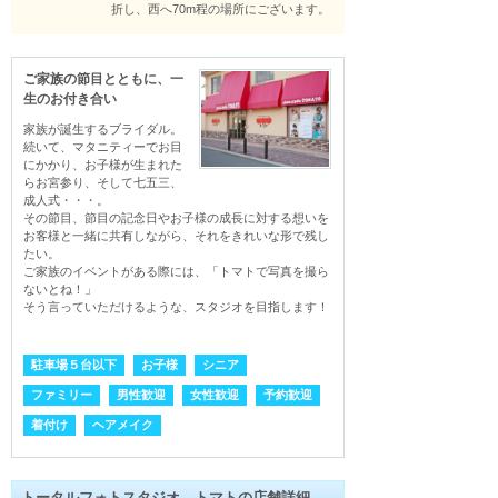
折し、西へ70m程の場所にございます。
ご家族の節目とともに、一
生のお付き合い
家族が誕生するブライダル。
続いて、マタニティーでお目
にかかり、お子様が生まれた
らお宮参り、そして七五三、
成人式・・・。

その節目、節目の記念日やお子様の成長に対する想いを
お客様と一緒に共有しながら、それをきれいな形で残し
たい。

ご家族のイベントがある際には、「トマトで写真を撮ら
ないとね！」

そう言っていただけるような、スタジオを目指します！ 
駐車場５台以下
お子様
シニア
ファミリー
男性歓迎
女性歓迎
予約歓迎
着付け
ヘアメイク
トータルフォトスタジオ トマトの店舗詳細