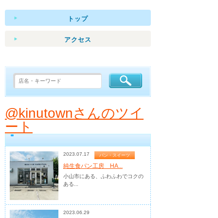
トップ
アクセス
@kinutownさんのツイ
ート
2023.07.17
パン・スイーツ
純生食パン工房 HA...
小山市にある、ふわふわでコクの
ある...
2023.06.29