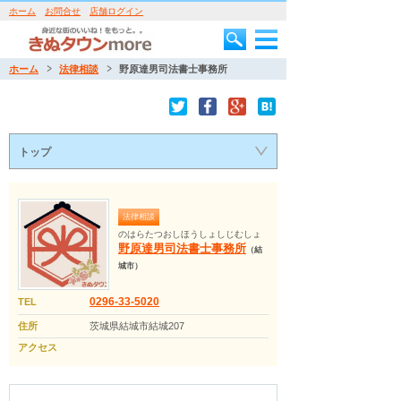
ホーム
お問合せ
店舗ログイン
ホーム
法律相談
野原達男司法書士事務所
トップ
法律相談
のはらたつおしほうしょしじむしょ
野原達男司法書士事務所
（結
城市）
0296-33-5020
TEL
住所
茨城県結城市結城207
アクセス