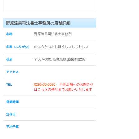
野原達男司法書士事務所の店舗詳細
野原達男司法書士事務所
名称
のはらたつおしほうしょしじむしょ
名称（ふりがな）
〒307-0001 茨城県結城市結城207
住所
アクセス
0296-33-5020
※各店舗へのお問合せ
TEL
はこちらの番号までお願いいたします
営業時間
定休日
平均予算