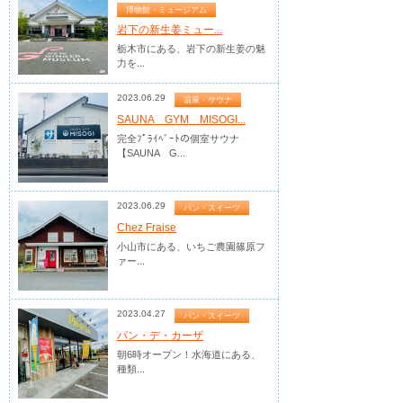
博物館・ミュージアム
岩下の新生姜ミュー...
栃木市にある、岩下の新生姜の魅
力を...
2023.06.29
温泉・サウナ
SAUNA GYM MISOGI...
完全ﾌﾟﾗｲﾍﾞｰﾄの個室サウナ
【SAUNA G...
2023.06.29
パン・スイーツ
Chez Fraise
小山市にある、いちご農園篠原フ
ァー...
2023.04.27
パン・スイーツ
パン・デ・カーザ
朝6時オープン！水海道にある、
種類...