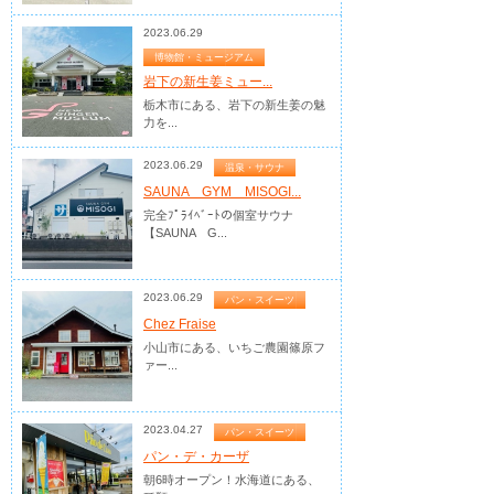
2023.06.29
博物館・ミュージアム
岩下の新生姜ミュー...
栃木市にある、岩下の新生姜の魅
力を...
2023.06.29
温泉・サウナ
SAUNA GYM MISOGI...
完全ﾌﾟﾗｲﾍﾞｰﾄの個室サウナ
【SAUNA G...
2023.06.29
パン・スイーツ
Chez Fraise
小山市にある、いちご農園篠原フ
ァー...
2023.04.27
パン・スイーツ
パン・デ・カーザ
朝6時オープン！水海道にある、