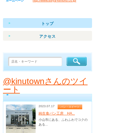
http://www.iseya-kimono.co.jp/
ホームページ
トップ
アクセス
@kinutownさんのツイ
ート
2023.07.17
パン・スイーツ
純生食パン工房 HA...
小山市にある、ふわふわでコクの
ある...