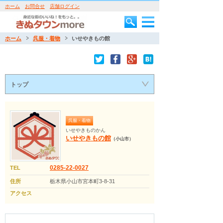
ホーム
お問合せ
店舗ログイン
ホーム
呉服・着物
いせやきもの館
トップ
呉服・着物
いせやきものかん
いせやきもの館
（小山市）
0285-22-0027
TEL
住所
栃木県小山市宮本町3-8-31
アクセス