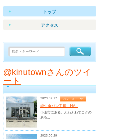
トップ
アクセス
@kinutownさんのツイ
ート
2023.07.17
パン・スイーツ
純生食パン工房 HA...
小山市にある、ふわふわでコクの
ある...
2023.06.29