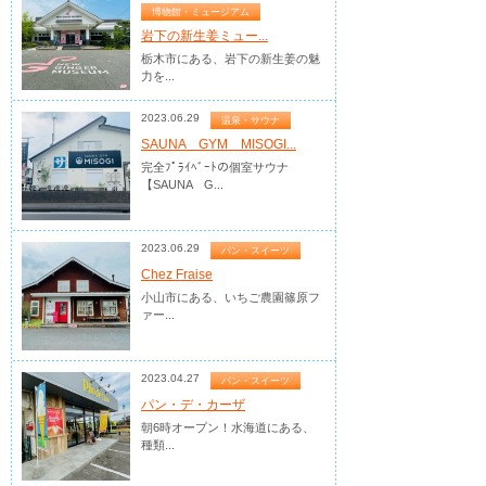
博物館・ミュージアム
岩下の新生姜ミュー...
栃木市にある、岩下の新生姜の魅
力を...
2023.06.29
温泉・サウナ
SAUNA GYM MISOGI...
完全ﾌﾟﾗｲﾍﾞｰﾄの個室サウナ
【SAUNA G...
2023.06.29
パン・スイーツ
Chez Fraise
小山市にある、いちご農園篠原フ
ァー...
2023.04.27
パン・スイーツ
パン・デ・カーザ
朝6時オープン！水海道にある、
種類...