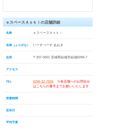
ｅスペースＡｏｋｉの店舗詳細
ｅスペースＡｏｋｉ
名称
いーすぺーす あおき
名称（ふりがな）
〒307-0001 茨城県結城市結城6099-7
住所
アクセス
0296-32-7659
※各店舗へのお問合せ
TEL
はこちらの番号までお願いいたします
営業時間
定休日
平均予算