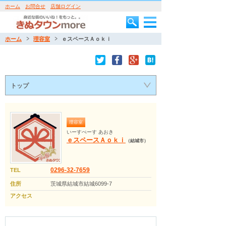
ホーム
お問合せ
店舗ログイン
ホーム
理容室
ｅスペースＡｏｋｉ
トップ
理容室
いーすぺーす あおき
ｅスペースＡｏｋｉ
（結城市）
0296-32-7659
TEL
住所
茨城県結城市結城6099-7
アクセス