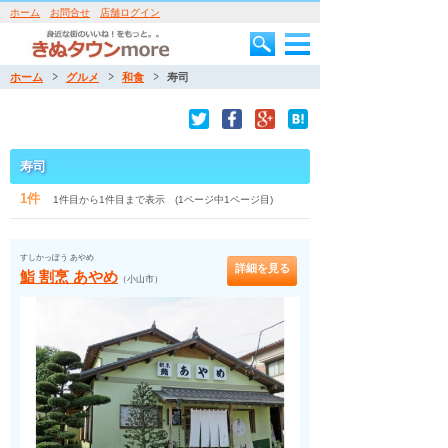
ホーム
お問合せ
店舗ログイン
ホーム
グルメ
和食
寿司
寿司
1件
1件目から1件目まで表示 (1ページ中1ページ目)
すしかっぽう あやめ
詳細を見る
鮨 割烹 あやめ
（小山市）