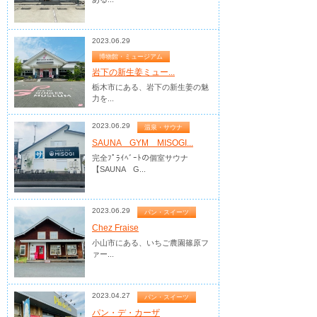
2023.06.29
博物館・ミュージアム
岩下の新生姜ミュー...
栃木市にある、岩下の新生姜の魅
力を...
2023.06.29
温泉・サウナ
SAUNA GYM MISOGI...
完全ﾌﾟﾗｲﾍﾞｰﾄの個室サウナ
【SAUNA G...
2023.06.29
パン・スイーツ
Chez Fraise
小山市にある、いちご農園篠原フ
ァー...
2023.04.27
パン・スイーツ
パン・デ・カーザ