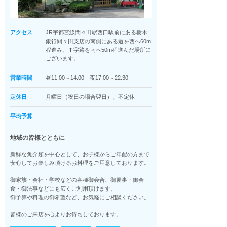
アクセス
JR宇都宮線間々田駅西口駅前にある栃木
銀行間々田支店の南側にある道を西へ60m
程進み、Ｔ字路を南へ50m程進んだ場所に
ございます。
営業時間
昼11:00～14:00 夜17:00～22:30
定休日
月曜日（祝日の場合翌日）、不定休
平均予算
地域の皆様とともに
新鮮な魚介類を中心として、お子様からご年配の方まで
安心してお楽しみ頂けるお料理をご用意しております。
御家族・会社・学校などの各種御会合、御慶事・御会
食・御法事などにも広くご利用頂けます。
御予算や料理の御希望など、お気軽にご相談ください。
皆様のご来店を心よりお待ちしております。