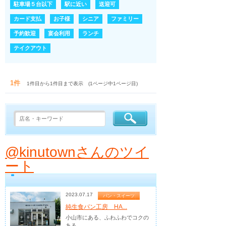
駐車場５台以下
駅に近い
送迎可
カード支払
お子様
シニア
ファミリー
予約歓迎
宴会利用
ランチ
テイクアウト
1件
1件目から1件目まで表示 (1ページ中1ページ目)
@kinutownさんのツイ
ート
2023.07.17
パン・スイーツ
純生食パン工房 HA...
小山市にある、ふわふわでコクの
ある...