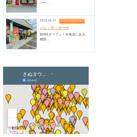
ァー...
2023.04.27
パン・スイーツ
パン・デ・カーザ
朝6時オープン！水海道にある、
種類...