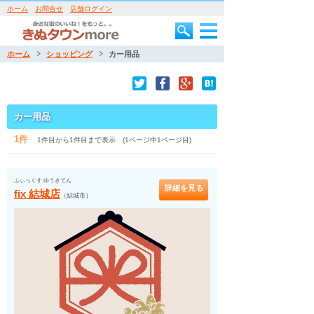
ホーム
お問合せ
店舗ログイン
ホーム
ショッピング
カー用品
カー用品
1件
1件目から1件目まで表示 (1ページ中1ページ目)
ふぃっくす ゆうきてん
詳細を見る
fix 結城店
（結城市）