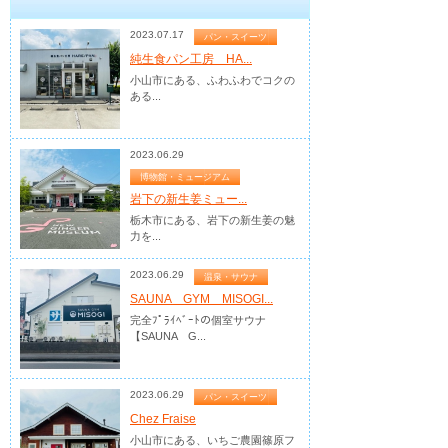
2023.07.17
パン・スイーツ
純生食パン工房 HA...
小山市にある、ふわふわでコクの
ある...
2023.06.29
博物館・ミュージアム
岩下の新生姜ミュー...
栃木市にある、岩下の新生姜の魅
力を...
2023.06.29
温泉・サウナ
SAUNA GYM MISOGI...
完全ﾌﾟﾗｲﾍﾞｰﾄの個室サウナ
【SAUNA G...
2023.06.29
パン・スイーツ
Chez Fraise
小山市にある、いちご農園篠原フ