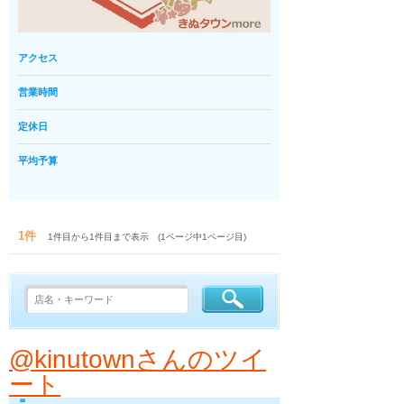
アクセス
営業時間
定休日
平均予算
1件
1件目から1件目まで表示 (1ページ中1ページ目)
@kinutownさんのツイ
ート