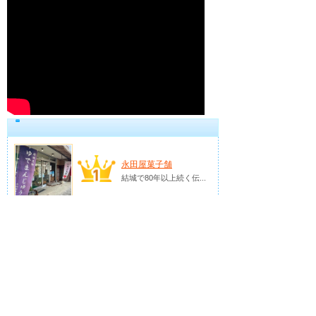
永田屋菓子舗
結城で80年以上続く伝...
中国物産 海羽
つくば市で、中国から...
タイ古式マッサ...