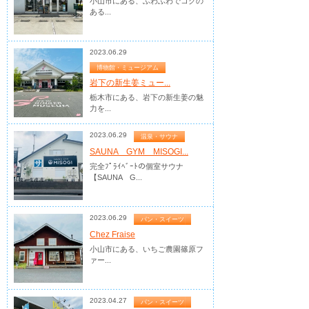
小山市にある、ふわふわでコクの
ある...
2023.06.29
博物館・ミュージアム
岩下の新生姜ミュー...
栃木市にある、岩下の新生姜の魅
力を...
2023.06.29
温泉・サウナ
SAUNA GYM MISOGI...
完全ﾌﾟﾗｲﾍﾞｰﾄの個室サウナ
【SAUNA G...
2023.06.29
パン・スイーツ
Chez Fraise
小山市にある、いちご農園篠原フ
ァー...
2023.04.27
パン・スイーツ