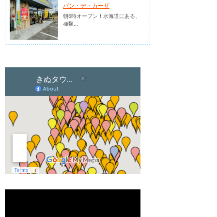
パン・デ・カーザ
朝6時オープン！水海道にある、
種類...