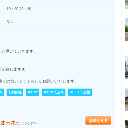
10：30-20：30
なし
へと導いていきます。
ビス致します★
違えの無いようよろしくお願いいたします。
先
予約歓迎
車いす
車いす入店可
ｗｉｆｉ設置
詳細を見る
ィオーネ∼
（つくば市）