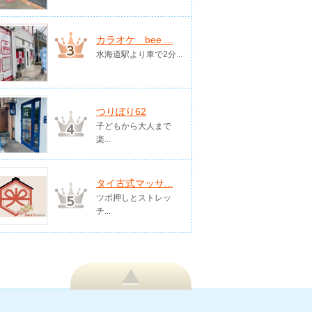
カラオケ bee ...
水海道駅より車で2分...
つりぼり62
子どもから大人まで
楽...
タイ古式マッサ...
ツボ押しとストレッ
チ...