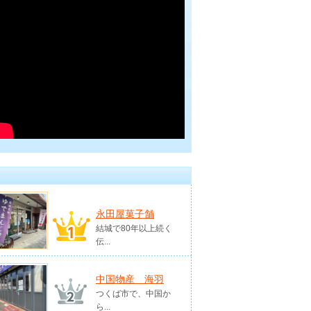
永田屋菓子舗
結城で80年以上続く
伝...
中国物産 海羽
つくば市で、中国か
ら...