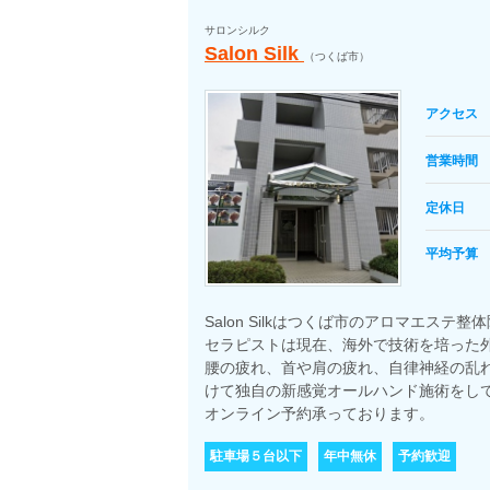
サロンシルク
Salon Silk
（つくば市）
アクセス
営業時間
定休日
平均予算
Salon Silkはつくば市のアロマエステ整
セラピストは現在、海外で技術を培った
腰の疲れ、首や肩の疲れ、自律神経の乱
けて独自の新感覚オールハンド施術をし
オンライン予約承っております。
駐車場５台以下
年中無休
予約歓迎