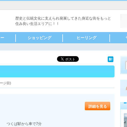
歴史と伝統文化に支えられ発展してきた身近な街をもっと
住み良い生活エリアに！！ 
ィー
ショッピング
ヒーリング
つ・串揚
すき焼き
んじゃ焼
ロン
小山市
栃木市
結城市
つくば市
つくばみらい市
守谷市
常総市
エリア指定
食料品
酒類
ファーストフード
パン・スイーツ
レディースファッション
メンズファッション
雑貨
特産品・お土産
呉服・着物
花・ガーデニング
家具・インテリア
自動車販売
レジャー・アウトドア
スポーツ用品
家電
リサイクルショップ
バイク・自転車
書籍・ビデオ・ＣＤ・楽
キッズ用品
化粧品
薬局・ドラッグストア
時計・貴金属・ジュエリ
アクセサリー
カー用品
ペット用品
ギフトショップ
小山市
栃木市
結城市
つくば市
つくばみらい市
守谷市
常総市
エリア指定
リラクゼーション
セラピー
マッサージ
接骨
整骨
整体
カイロプラクティック
鍼灸
タイ式マッサージ
指圧
アロママッサージ
フットケア
リフレクソロジー
岩盤浴・スパ
小山市
栃木市
結城市
つくば
つくば
守谷市
常総市
エリア
アミュ
博物館
ゴルフ
ボウリ
カラオ
健康・
ホテル
温泉・
アウト
病院
歯科
ペット
福祉・
写真・
旅行
ウェデ
住宅関
賃貸・
自動車
ガソリ
クリー
ガーデ
レンタ
リサイ
法律相
税務・
ＩＴ・
人材サ
市民活
器
ー
リア
ージ目)
詳細を見る
つくば駅から車で7分