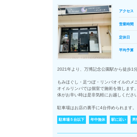
アクセス
営業時間
定休日
平均予算
2021年より、万博記念公園駅から徒歩
もみほぐし・足つぼ・リンパオイルのメ
オイルリンパでは個室で施術を致します
体がお辛い時は是非気軽にお越しくださ
駐車場はお店の裏手に4台停められます。
駐車場５台以下
年中無休
駅に近い
男