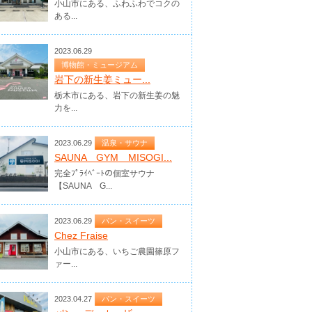
小山市にある、ふわふわでコクの
ある...
2023.06.29
博物館・ミュージアム
岩下の新生姜ミュー...
栃木市にある、岩下の新生姜の魅
力を...
2023.06.29
温泉・サウナ
SAUNA GYM MISOGI...
完全ﾌﾟﾗｲﾍﾞｰﾄの個室サウナ
【SAUNA G...
2023.06.29
パン・スイーツ
Chez Fraise
小山市にある、いちご農園篠原フ
ァー...
2023.04.27
パン・スイーツ