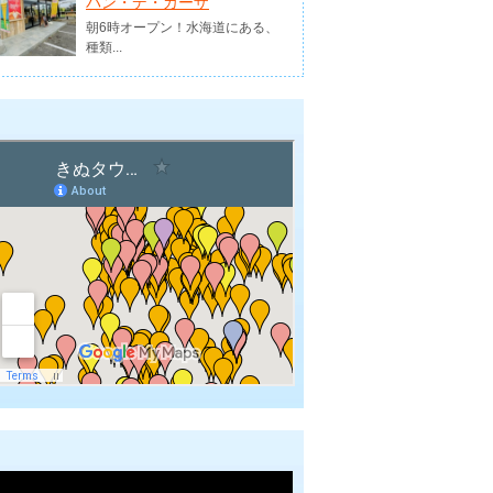
パン・デ・カーザ
朝6時オープン！水海道にある、
種類...