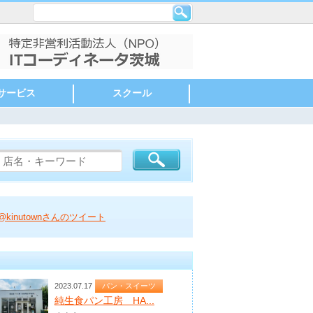
サービス
スクール
市
みらい市
指定
ーズメント
・ミュージアム
ング
ケ
スポーツ
・旅館
サウナ
ドア
関連
介護・医療
印刷・印鑑
ィング
連
不動産
修理・板金
ンスタンド
ニング
ニング・エクステ
ルサービス
クルショップ
談
経営相談
ネットワーク関連
ービス
動・コミュニティ
小山市
栃木市
結城市
つくば市
つくばみらい市
守谷市
常総市
エリア指定
英会話
パソコン
音楽
スポーツ
ダンス
美容・ネイル
ヨガ
癒し・セラピー
ビジネス・専門スキル
自動車教習所
塾
もの作り・絵・書
小山市
栃木市
結城市
つくば市
つくばみらい市
守谷市
常総市
@kinutownさんのツイート
2023.07.17
パン・スイーツ
純生食パン工房 HA...