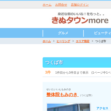
ホーム
お問合せ
店舗ログイン
グルメ
ビューテ
ホーム
ヒーリング
エリア指定
つくば市
エリア指定
和食
洋食
中華
韓国料理・焼肉
アジア・エスニック料理
ラーメン・餃子
カフェ・スイーツ
居酒屋・バー・バル
小山市
栃木市
結城市
つくば市
つくばみらい市
守谷市
常総市
寿司
そば・うどん
定食
とんかつ・串か
天ぷら
しゃぶしゃぶ・
うなぎ
お好み焼き・も
おでん・焼き鳥
割烹・懐石料理
創作和食
郷土料理
和食全般
フレンチ
イタリアン
スペイン
ロシア
北欧
創作洋食
洋食全般
エリア指定
美容室
ビューティーサ
エステサロン
ネイルサロン
フェイシャル
エクステ
痩身
形成外科
脱毛
理容室
げ
き
つくば市
3件
1件目から3件目まで表示 (1ページ中1ペ
せいたいいんもみのき
整体院もみのき
（つくば市）
アクセス