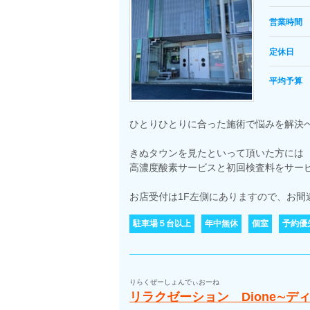
営業時間
定休日
平均予算
ひとりひとりに合った施術で悩みを解決
きぬタウンを見たといって頂いた方には
高濃度酸素サービスと初回検査料をサー
お店受付は1F左側にありますので、お間
駐車場５台以上
年中無休
個室
予約優
りらくぜーしょんでぃおーね
リラクゼーション Dione∼デ